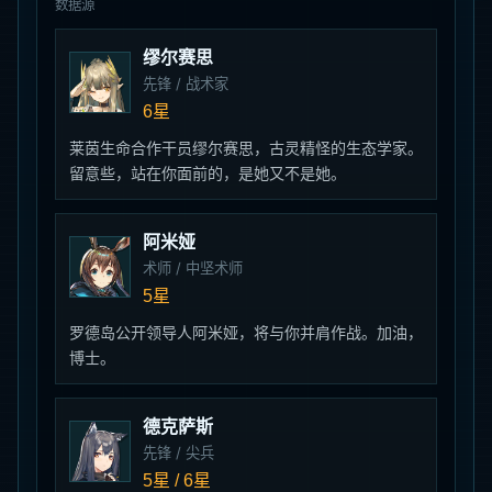
数据源
缪尔赛思
先锋 / 战术家
6星
莱茵生命合作干员缪尔赛思，古灵精怪的生态学家。
留意些，站在你面前的，是她又不是她。
阿米娅
术师 / 中坚术师
5星
罗德岛公开领导人阿米娅，将与你并肩作战。加油，
博士。
德克萨斯
先锋 / 尖兵
5星 / 6星