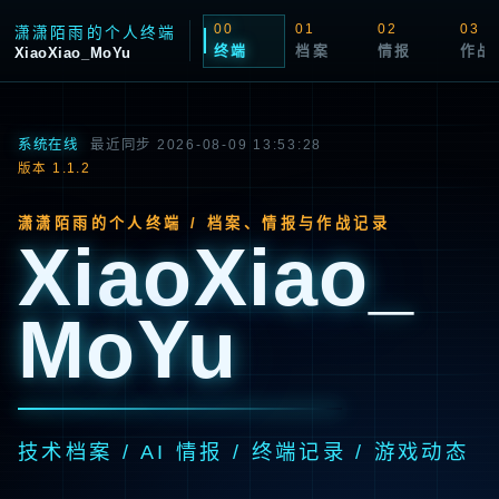
00
01
02
03
潇潇陌雨的个人终端
终端
档案
情报
作战
XiaoXiao_MoYu
系统在线
最近同步 2026-08-09 13:53:28
版本 1.1.2
潇潇陌雨的个人终端 / 档案、情报与作战记录
XiaoXiao_
MoYu
技术档案 / AI 情报 / 终端记录 / 游戏动态