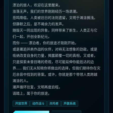
漂泊的旅人，欢迎在这里醒来。
涨落无声，我们的世界刚刚经历一场退潮。
悲鸣降临，人类被旧日的法则遗留，文明于滩涂搁浅。
但静默之后，是不竭余力的发声。
随毁灭一同出现的异象，同样带来了新生，人类正与它
们一起，开创全新纪元。
而你 —— 漂泊者，你的旅途才刚刚开始。
或是邂逅并肩作战的伙伴，对峙无法想象的劲敌，或是
吸纳改变自身的力量，揭露颠覆一切的真相，又或者，
只是探索未曾目睹的奇观，尽可能延伸你能抵达的边
界…… 我们无从知晓你将做出的选择，但我们期待你在灾
厄余音中找到的答案。或许，你就是那个带领人类跨越
滩涂的人。
潮声循环往复，文明再度启程。
请踏上，属于你的旅途。
开放世界
动作战斗
共鸣者
声骸系统