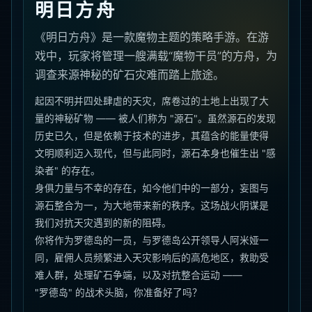
明日方舟
《明日方舟》是一款魔物主题的策略手游。在游
戏中，玩家将管理一艘满载“魔物干员”的方舟，为
调查来源神秘的矿石灾难而踏上旅途。
起因不明并四处肆虐的天灾，席卷过的土地上出现了大
量的神秘矿物 —— 被人们称为 "源石"。虽然源石的发现
历史已久，但是依赖于技术的进步，其蕴含的能量使得
文明顺利迈入现代，但与此同时，源石本身也催生出 "感
染者" 的存在。
身俱力量与不幸的存在，如今他们中的一部分，妄图与
源石整合为一，为大地带来新的秩序。这场战火阴谋是
我们对抗天灾遇到的新的阻碍。
你将作为罗德岛的一员，与罗德岛公开领导人阿米娅一
同，雇佣人员频繁进入天灾影响后的高危地区，救助受
难人群，处理矿石争端，以及对抗整合运动 ——
"罗德岛" 的战术头脑，你准备好了吗？